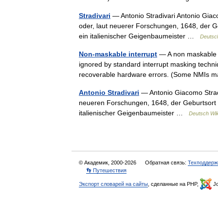
Stradivari
— Antonio Stradivari Antonio Giaco
oder, laut neuerer Forschungen, 1648, der 
ein italienischer Geigenbaumeister …
Deutsc
Non-maskable interrupt
— A non maskable in
ignored by standard interrupt masking techniqu
recoverable hardware errors. (Some NMIs
Antonio Stradivari
— Antonio Giacomo Stradiv
neueren Forschungen, 1648, der Geburtsort 
italienischer Geigenbaumeister …
Deutsch Wik
© Академик, 2000-2026
Обратная связь:
Техподдерж
👣 Путешествия
Экспорт словарей на сайты
, сделанные на PHP,
Jo