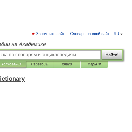
Запомнить сайт
Словарь на свой сайт
RU
едии на Академике
Найти!
Толкования
Переводы
Книги
Игры ⚽
ictionary