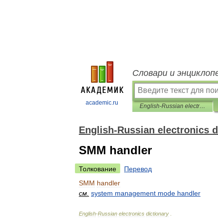
Словари и энциклоп
academic.ru
English-Russian electronics dictionary
English-Russian electronics d
SMM handler
Толкование
Перевод
SMM
handler
см
.
system
management
mode
handler
English
-
Russian
electronics
dictionary
.