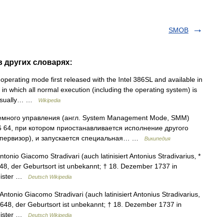
SMOB
в других словарях:
perating mode first released with the Intel 386SL and available in
 in which all normal execution (including the operating system) is
 (usually… …
Wikipedia
много управления (англ. System Management Mode, SMM)
 64, при котором приостанавливается исполнение другого
ипервизор), и запускается специальная… …
Википедия
tonio Giacomo Stradivari (auch latinisiert Antonius Stradivarius, *
48, der Geburtsort ist unbekannt; † 18. Dezember 1737 in
meister …
Deutsch Wikipedia
Antonio Giacomo Stradivari (auch latinisiert Antonius Stradivarius,
648, der Geburtsort ist unbekannt; † 18. Dezember 1737 in
meister …
Deutsch Wikipedia