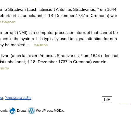
mo Stradivari (auch latinisiert Antonius Stradivarius, * um 1644
Geburtsort ist unbekannt; † 18. Dezember 1737 in Cremona) war
h Wikipedia
terrupt (NMI) is a computer processor interrupt that cannot be
es in the system. It is typically used to signal attention for non
 may be masked …
Wikipedia
ari (auch latinisiert Antonius Stradivarius, * um 1644 oder, laut
ist unbekannt; † 18. Dezember 1737 in Cremona) war ein
ipedia
ка
,
Реклама на сайте
18+
omla,
Drupal,
WordPress, MODx.