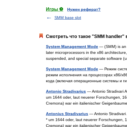
Игры ⚽
Нужен реферат?
SMM base slot
Смотреть что такое "SMM handler" 
System Management Mode
— (SMM) is an o
later microprocessors in the x86 architecture,
suspended, and special separate software
System Management Mode
— Режим систе
режим исполнения на процессорах x86/x86
кода (включая операционные системы и г
Antonio Stradivarius
— Antonio Stradivari An
um 1644 oder, laut neuerer Forschungen, 16
Cremona) war ein italienischer Geigenbau
Antonius Stradivarius
— Antonio Stradivari 
* um 1644 oder, laut neuerer Forschungen, 1
Cremona) war ein italienischer Geigenbau